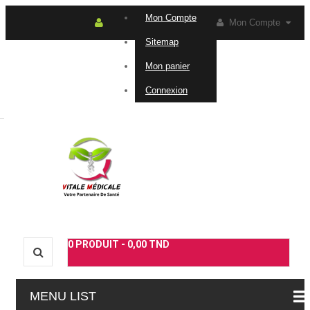
Mon Compte
Mon Compte
Sitemap
Connexion
Contactez-
Mon panier
Connexion
nous
0
PRODUIT -
0,00 TND
MENU LIST