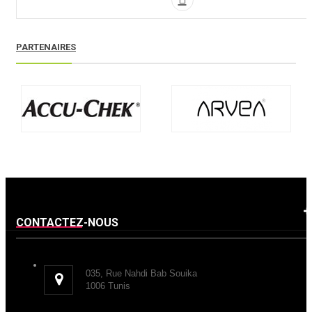
PARTENAIRES
CONTACTEZ-NOUS
035, Rue Nahdi Bab Souika
1006 Tunis