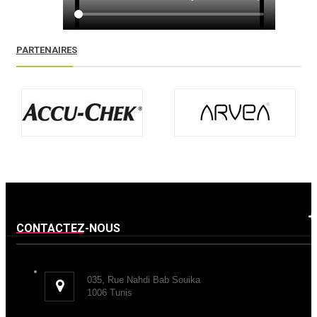
PARTENAIRES
CONTACTEZ-NOUS
035, Rue Nahdi Bab Souika
1006 Tunis