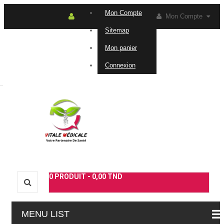
Mon Compte
Mon Compte
Sitemap
Connexion
Contactez-
Mon panier
Connexion
nous
0
PRODUIT -
0,00 TND
MENU LIST