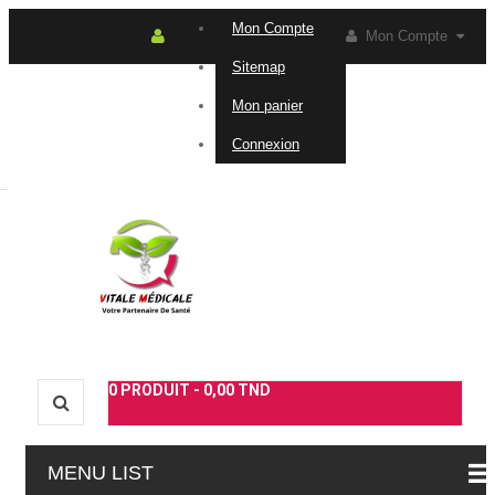
Mon Compte
Mon Compte
Sitemap
Connexion
Contactez-
Mon panier
Connexion
nous
0
PRODUIT -
0,00 TND
MENU LIST