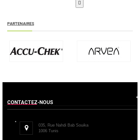

PARTENAIRES
CONTACTEZ-NOUS
035, Rue Nahdi Bab Souika
1006 Tunis