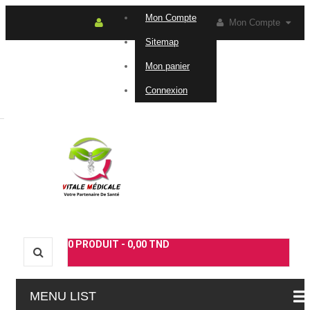
Mon Compte
Mon Compte
Sitemap
Connexion
Contactez-
Mon panier
Connexion
nous
0
PRODUIT -
0,00 TND
MENU LIST