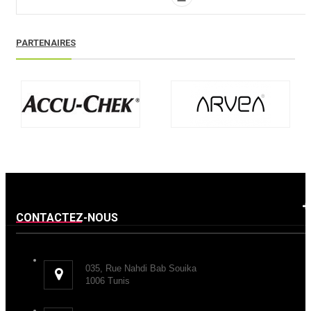
PARTENAIRES
CONTACTEZ-NOUS
035, Rue Nahdi Bab Souika
1006 Tunis