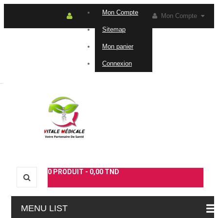
Mon Compte
Mon Compte
Sitemap
Connexion
Contactez-
Mon panier
Connexion
nous
0
PRODUIT -
0,00 TND
MENU LIST