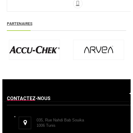

PARTENAIRES
CONTACTEZ-NOUS
035, Rue Nahdi Bab Souika
1006 Tunis