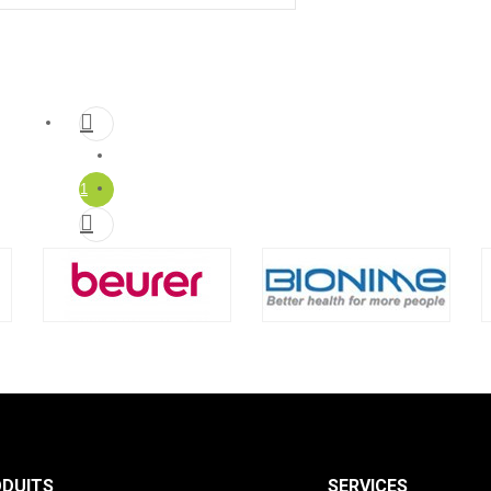

1

DUITS
SERVICES