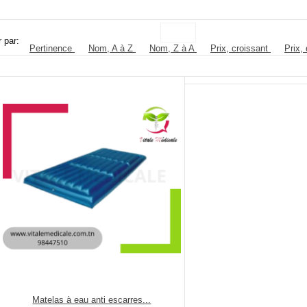
r par:
Pertinence
Nom, A à Z
Nom, Z à A
Prix, croissant
Prix,
Matelas à eau anti escarres...