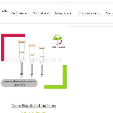
r par:
Pertinence
Nom, A à Z
Nom, Z à A
Prix, croissant
Prix,
Canne Béquille Axillaire Jaune