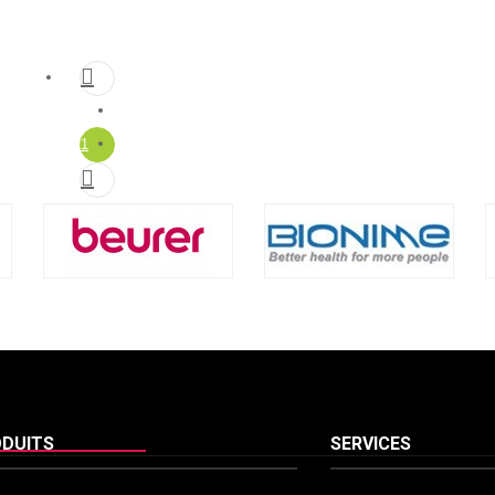

1

DUITS
SERVICES