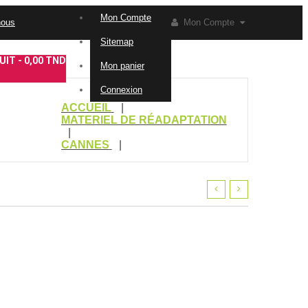
Mon Compte
nous
Mon Compte
Sitemap
IT -
0,00 TND
Mon panier
Connexion
ACCUEIL
MATERIEL DE RÉADAPTATION
CANNES