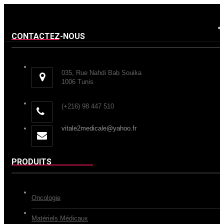
CONTACTEZ-NOUS
035, Rue Nahdi Bab Souika
1006 Tunis
(+216) 98 447 510
vitale2medicale@yahoo.fr
PRODUITS
Oncologie
Matériels Médicaux