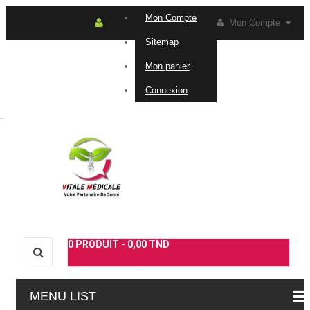
Mon Compte
Mon Compte
Sitemap
Connexion
Contactez-
Mon panier
Connexion
nous
0
PRODUIT -
0,00 TND
MENU LIST