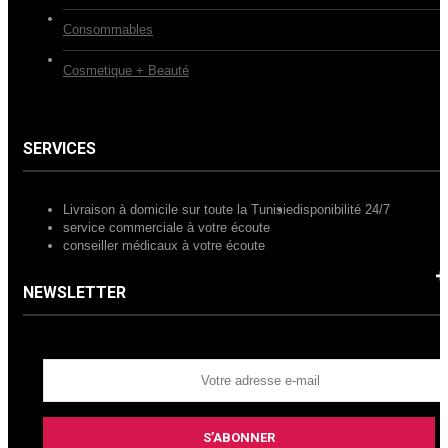
Consommables
Cosmetique + Beauté
SERVICES
Livraison à domicile sur toute la Tunisie
disponibilité 24/7
service commerciale à votre écoute
conseiller médicaux à votre écoute
NEWSLETTER
S’ABONNER