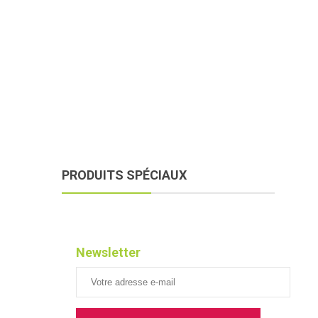
OXYGENOTHERAPIE
APPAREILS MEDICAUX
TENUE DE TRAVAIL
COSMETIQUE + BEAUTÉ
SABOT + CHAUSSURE
CONSOMMABLES
PRODUITS SPÉCIAUX
Newsletter