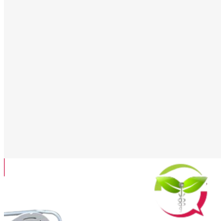
260,00 TND
TTC
QUANTITÉ
AJOUTER AU PANIER
Partager
Tweet
Pinterest