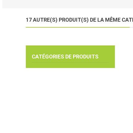
17 AUTRE(S) PRODUIT(S) DE LA MÊME CA
CATÉGORIES DE PRODUITS
ONCOLOGIE
UROLOGIE
FAUTEUILS ROULANTS
MATERIEL DE RÉADAPTATION
PRENVENTION ANTI-ESCARRES
ORTHOPÉDIE
EQUIPEMENT ET MOBILIER