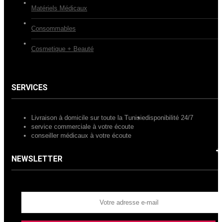
Matériels Médicaux
Consommables
Cosmetique + Beauté
SERVICES
Livraison à domicile sur toute la Tunisie
disponibilité 24/7
service commerciale à votre écoute
conseiller médicaux à votre écoute
NEWSLETTER