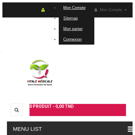
Mon Compte
Mon Compte
Sitemap
Connexion
Contactez-
Mon panier
Connexion
nous
0
PRODUIT -
0,00 TND
MENU LIST