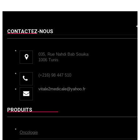
CONTACTEZ-NOUS
035, Rue Nahdi Bab Souika
1006 Tunis
(+216) 98 447 510
vitale2medicale@yahoo.fr
PRODUITS
Oncologie