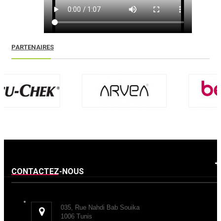
PARTENAIRES
CONTACTEZ-NOUS
035, Rue Nahdi Bab Souika
1006 Tunis