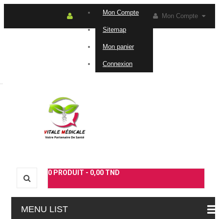
Mon Compte
Mon Compte
Sitemap
Connexion
Contactez-
Mon panier
Connexion
nous
0
PRODUIT -
0,00 TND
MENU LIST